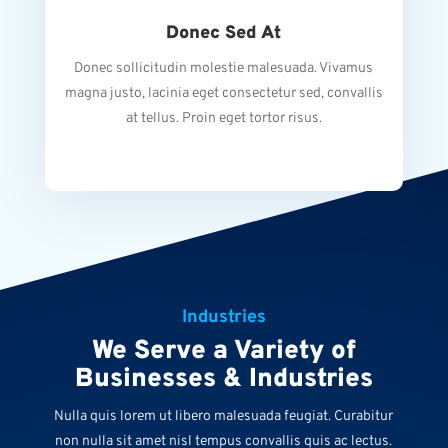
Donec Sed At
Donec sollicitudin molestie malesuada. Vivamus
magna justo, lacinia eget consectetur sed, convallis
at tellus. Proin eget tortor risus.
Industries
We Serve a Variety of
Businesses & Industries
Nulla quis lorem ut libero malesuada feugiat. Curabitur
non nulla sit amet nisl tempus convallis quis ac lectus.